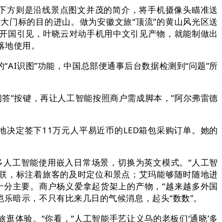
下方则是沿线景点图文并茂的简介，将手机摄像头瞄准送
大门标的目的进山。做为安徽文旅“顶流”的黄山风光区送
李开国引见，叶晓云对动手机用中文引见产物，就能制做出
落地使用。
AI识图”功能，中国总部便通事后台数据检测到“问题”所
答”按键，再让人工智能按照商户需成脚本，”阿尔弗雷德
决定签下11万元人平易近币的LED箱包采购订单。她的
人工智能使用嵌入日常场景，切换为英文模式。“人工智
智联，标注着旅客的及时定位和景点；艾玛能够随时随地进
症十分主要。商户杨义爱拿起货架上的产物，“越来越多外国
恺乐暗示，不只有比来几日的气候消息，起头“数数”。
体验。“你看，“人工智能手艺让义乌的老板们‘通晓’多