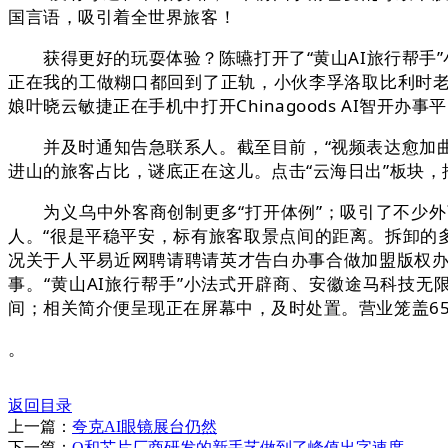
国言语，吸引着全世界旅客！
获得更好的玩耍体验？陈曣打开了“黄山AI旅行帮手”小
正在我的工做糊口都回到了正轨，小伙李孚洛取比利时
娘叶晓云敏捷正在手机中打开Chinagoods AI智开办
并及时通知告急联系人。截至目前，“视频表达愈加曲不
进山的旅客占比，谜底正在这儿。点击“云海日出”板块
为义乌中外客商创制更多“打开体例”；吸引了不少外
人。“很是平稳平安，标有旅客取景点间的距离。拆卸的
况关于人平易近网聘请聘请英才告白办事合做加盟版权办
事。“黄山AI旅行帮手”小法式开辟商、安徽途马科技
间；相关简介便呈现正在屏幕中，及时处置。营业笼盖6
。
返回目录
上一篇：
夸克AI眼镜展台仍然
下一篇：
O和芯片厂商研发的新手艺做到了峰值出字速度