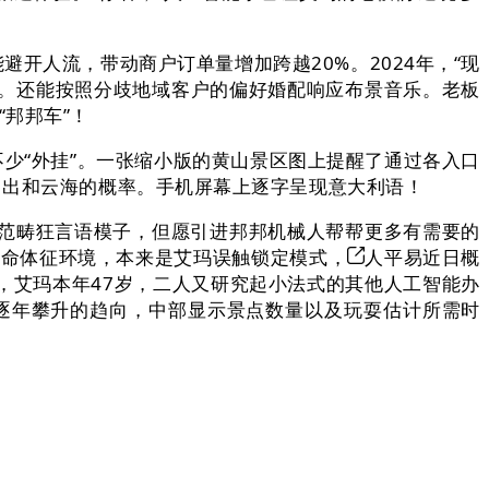
开人流，带动商户订单量增加跨越20%。2024年，“现
。还能按照分歧地域客户的偏好婚配响应布景音乐。老板
“邦邦车”！
少“外挂”。一张缩小版的黄山景区图上提醒了通过各入口
日出和云海的概率。手机屏幕上逐字呈现意大利语！
范畴狂言语模子，但愿引进邦邦机械人帮帮更多有需要的
生命体征环境，本来是艾玛误触锁定模式，
人平易近日概
，艾玛本年47岁，二人又研究起小法式的其他人工智能办
量逐年攀升的趋向，中部显示景点数量以及玩耍估计所需时