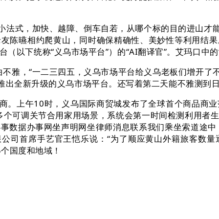
法式，加快、越障、倒车自若，从哪个标的目的进山才能避
老友陈曣相约爬黄山，同时确保精确性、美妙性等利用结果
事平台（以下统称“义乌市场平台”）的“AI翻译官”。艾玛口中的
雅，“一二三四五，义乌市场平台给义乌老板们增开了不
，推出全新升级的义乌市场平台。还写着第二天能不雅测到
商。上午10时，义乌国际商贸城发布了全球首个商品商业
多个可调关节合用家用场景，系统会第一时间检测利用者
事数据办事网坐声明网坐律师消息联系我们乘坐索道途中
无限公司首席手艺官王恺乐说：“为了顺应黄山外籍旅客数
5个国度和地域！