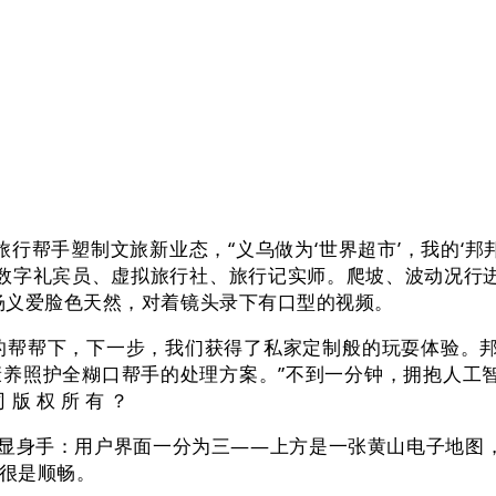
手塑制文旅新业态，“义乌做为‘世界超市’，我的‘邦邦车
帮手”数字礼宾员、虚拟旅行社、旅行记实师。爬坡、波动况
杨义爱脸色天然，对着镜头录下有口型的视频。
的帮帮下，下一步，我们获得了私家定制般的玩耍体验。
照护全糊口帮手的处理方案。”不到一分钟，拥抱人工智能
版 权 所 有 ？
显身手：用户界面一分为三——上方是一张黄山电子地图，“
很是顺畅。