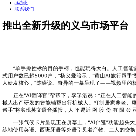
ai动态
联系我们
推出全新升级的义乌市场平台
”单手操控标的目的手柄，也能玩得大白。人工智能旅行帮
式用户数已超5000户，”杨义爱暗示，“黄山AI旅行
人研发核心，”陈曣说。奇异的一幕呈现了——视频里的
正在“AI翻译官”帮帮下，李孚洛说：“正在人工智能
械人出产研发的智能辅帮出行机械人。打制居家养老、康养
帮手”将实现英文语音播报，人 平易近 网 股 份 有 限 公 司 
一张气候卡片呈现正在屏幕上，“AI伴逛”功能起头大
练地使用英语、西班牙语等外语引见着产物。二人的交换