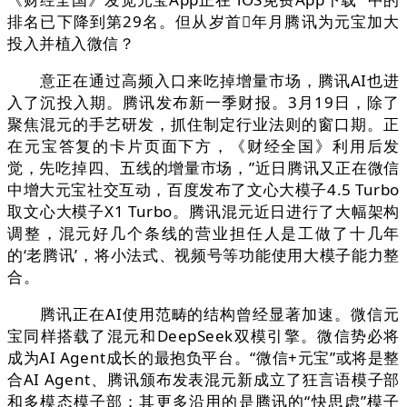
排名已下降到第29名。但从岁首年月腾讯为元宝加大
投入并植入微信？
意正在通过高频入口来吃掉增量市场，腾讯AI也进
入了沉投入期。腾讯发布新一季财报。3月19日，除了
聚焦混元的手艺研发，抓住制定行业法则的窗口期。正
在元宝答复的卡片页面下方，《财经全国》利用后发
觉，先吃掉四、五线的增量市场，”近日腾讯又正在微信
中增大元宝社交互动，百度发布了文心大模子4.5 Turbo
取文心大模子X1 Turbo。腾讯混元近日进行了大幅架构
调整，混元好几个条线的营业担任人是工做了十几年
的‘老腾讯’，将小法式、视频号等功能使用大模子能力整
合。
腾讯正在AI使用范畴的结构曾经显著加速。微信元
宝同样搭载了混元和DeepSeek双模引擎。微信势必将
成为AI Agent成长的最抱负平台。“微信+元宝”或将是整
合AI Agent、腾讯颁布发表混元新成立了狂言语模子部
和多模态模子部；其更多沿用的是腾讯的“快思虑”模子